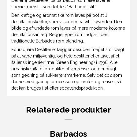
Der er 4 destillerier på Barbados, som alle laver en
speciel romstil, som kaldes ”Barbados stil.”
Den kraftige og aromatiske rom laves på pot still
destillationskedler, som vi kender fra whiskyverden. Den
blide og afrundede rom laves på mere moderne kolonne
destillationsanlæg. Begge typer rom indgår i den
traditionelle Barbados rom blanding.
Foursquare Destilleriet lægger desuden meget stor vægt
på at være miljøvenligt og hele destilleriet er lavet af et
italiensk ingeniørfirma (Green Engineering) i 1996. Alle
organiske affaldsprodukter bliver renset og genbrugt
som gødning på sukkerrørsmarkerne. Selv det co2 som
dannes ved gæringsprocessen opsamles og renses, så
det kan bruges i øl eller sodavandsproduktion.
Relaterede produkter
Barbados