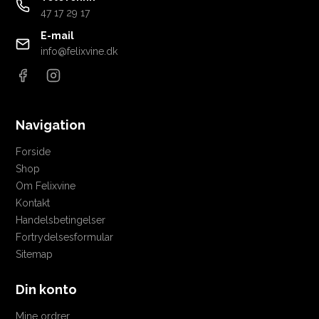
47 17 29 17
E-mail
info@felixvine.dk
Navigation
Forside
Shop
Om Felixvine
Kontakt
Handelsbetingelser
Fortrydelsesformular
Sitemap
Din konto
Mine ordrer