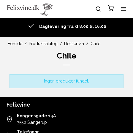
Daglevering fra kl 8.00 til 16.00
Forside
/
Produktkatalog
/
Dessertvin
/
Chile
Chile
Ingen produkter fundet.
Felixvine
Kongensgade 14A
3550 Slangerup
Telefonnr.