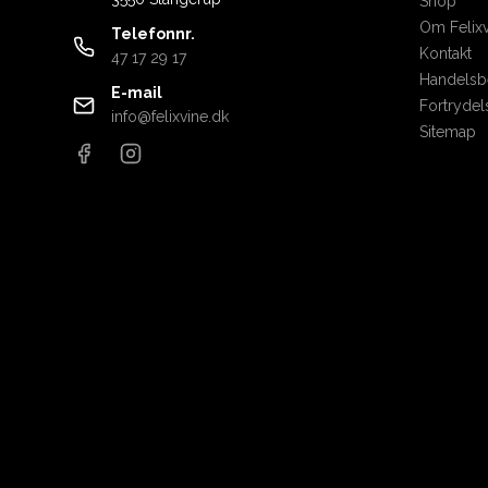
Shop
USA
Om Felixv
Telefonnr.
Kontakt
47 17 29 17
Handelsbe
E-mail
Fortrydel
info@felixvine.dk
Sitemap