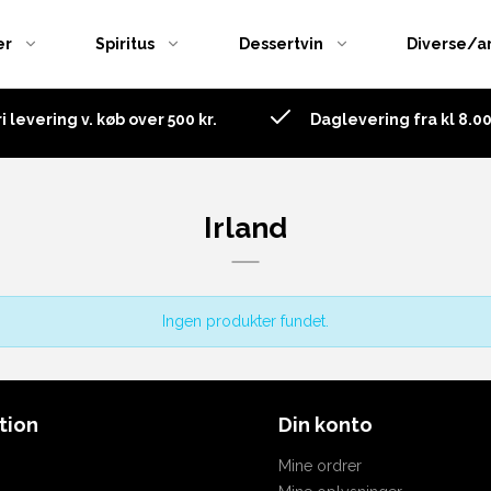
er
Spiritus
Dessertvin
Diverse/a
ri levering v. køb over 500 kr.
Daglevering fra kl 8.00 
Danmark
Chile
Antigua
England
Frankrig
Australien
ham's
Frankrig
Italien
Barbados
Irland
ke
Gin Brands
Spanien
Belize
Ginglas m.m.
USA
Canary Island
Ingen produkter fundet.
Italien
Columbia
Norge
Costa Rica
Spanien
Cuba
tion
Din konto
Sverige
Danmark
Mine ordrer
Tonicvand
De vestindiske øer