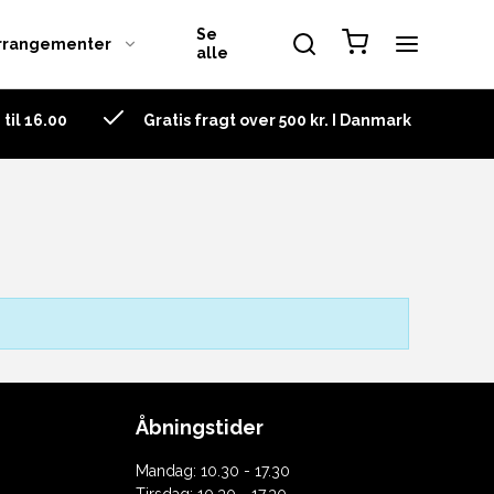
Se
rrangementer
alle
til 16.00
Gratis fragt over 500 kr. I Danmark
Decanter
Fatto A Mano
Grape
Ouverture
Riedel pakkesæt
Riedel Tasting Set
Sommeliers
Sommeliers Black Tie
Åbningstider
Superleggero
Mandag: 10.30 - 17.30
Swirl