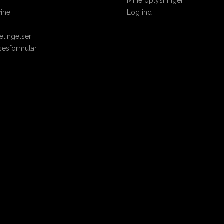
Mine oplysninger
Tyskland
Dominikanske republik
ine
Log ind
USA
El Salvador
tingelser
Fanø Skibsrom
sesformular
Fiji
Guadeloupe
Guatemala
Guyana
Haiti
Hvid rom
Jamaica
Japan
Martinique
Mauritius