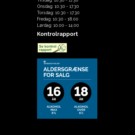
Tirsdag: 10.30 - 17.30
Onsdag: 10.30 - 17.30
Veritas
Torsdag: 10.30 - 17.30
Vinum
Fredag: 10.30 - 18.00
Lørdag: 10.00 - 14.00
Vinum Extreme
Kontrolrapport
VINUM XL
Vitis
Wine Tumbler