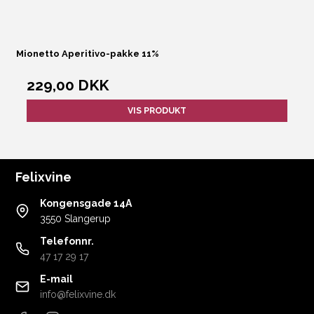
Mionetto Aperitivo-pakke 11%
229,00 DKK
VIS PRODUKT
Felixvine
Kongensgade 14A
3550 Slangerup
Telefonnr.
47 17 29 17
E-mail
info@felixvine.dk