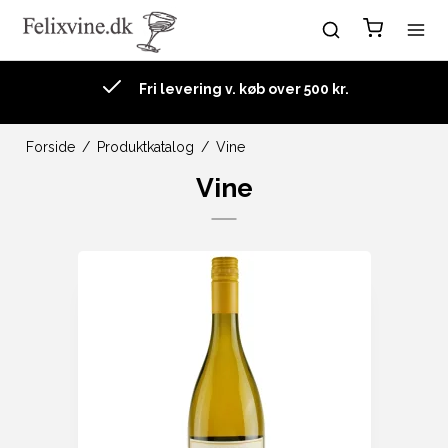
Daglevering fra kl 8.00 til 16.00
Forside
/
Produktkatalog
/
Vine
Vine