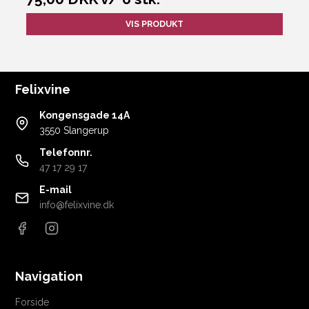
VIS PRODUKT
Felixvine
Kongensgade 14A
3550 Slangerup
Telefonnr.
47 17 29 17
E-mail
info@felixvine.dk
Navigation
Forside