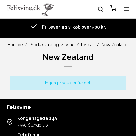
Fri levering v. køb over 500 kr.
Forside
/
Produktkatalog
/
Vine
/
Rødvin
/
New Zealand
New Zealand
Ingen produkter fundet.
Felixvine
Kongensgade 14A
3550 Slangerup
Telefonnr.