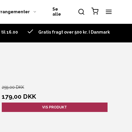
Se
rrangementer
alle
til 16.00
Gratis fragt over 500 kr. I Danmark
Decanter
Fatto A Mano
Grape
Ouverture
Riedel pakkesæt
259,00 DKK
Riedel Tasting Set
179,00 DKK
Sommeliers
VIS PRODUKT
Sommeliers Black Tie
Superleggero
Swirl