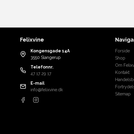
Felixvine
Naviga
Kongensgade 14A
Forside
3550 Slangerup
Shop
Om Felixv
Telefonnr.
Kontakt
47 17 29 17
Handelsbe
E-mail
Fortrydel
info@felixvine.dk
Sitemap