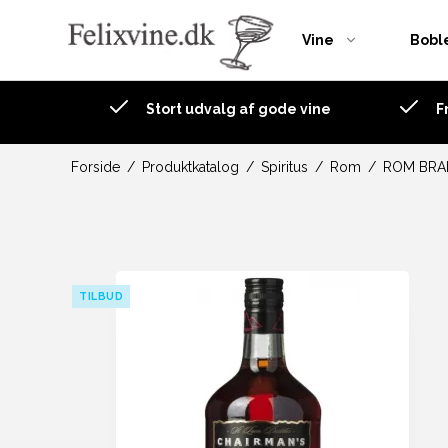
Vine
Bobl
Stort udvalg af gode vine
F
Østrig
Andersen Winery
Frankrig
Frankrig
Argentina
Spanien
Italien
Forside
/
Produktkatalog
/
Spiritus
/
Rom
/
ROM BRA
Gra
Australien
Portugal
Kop
Chile
Spanien
Frankrig
TILBUD
and
Italien
New Zealand
Spanien
Sydafrika
Tyskland