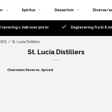
er
Spiritus
Dessertvin
Diverse/a
ri levering v. køb over 500 kr.
Daglevering fra kl 8.00 
Danmark
Chile
Antigua
England
Frankrig
Australien
NDS
/
St. Lucia Distillers
ham's
Frankrig
Italien
Barbados
St. Lucia Distillers
ke
Gin Brands
Spanien
Belize
Ginglas m.m.
USA
Canary Island
Chairmans Reserve, Spiced
Italien
Columbia
Norge
Costa Rica
Spanien
Cuba
Sverige
Danmark
Tonicvand
De vestindiske øer