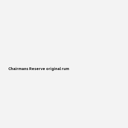
Tyskland
Dominikanske republik
USA
El Salvador
Fanø Skibsrom
Fiji
Guadeloupe
Guatemala
Guyana
Chairmans Reserve original rum
Haiti
Hvid rom
Jamaica
Japan
Martinique
Mauritius