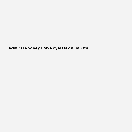
Øerne
Campbeltown
Danmark
Admiral Rodney HMS Royal Oak Rum 40%
GAME OF THRONES
WHISKY
Gordon & MacPhail
Highland
Irland
Islay
Japan
Kilchoman distillery
Lowland