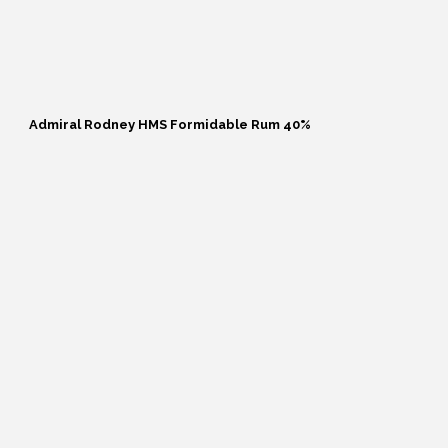
Speyside
Sverige
The Whisky Club
Admiral Rodney HMS Formidable Rum 40%
USA