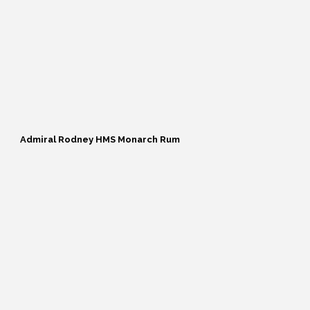
Nicaragua
Panama
Peru
Reunion
ROM BRANDS
St. Lucia
Admiral Rodney HMS Monarch Rum
Sydafrika
TOP 10 ROM
Trinidad
USA
Venezuela
WILD SERIES 50 &
COLLECTORS SERIES NO.
18 RELEASE 28. oktober
kl. 10.00