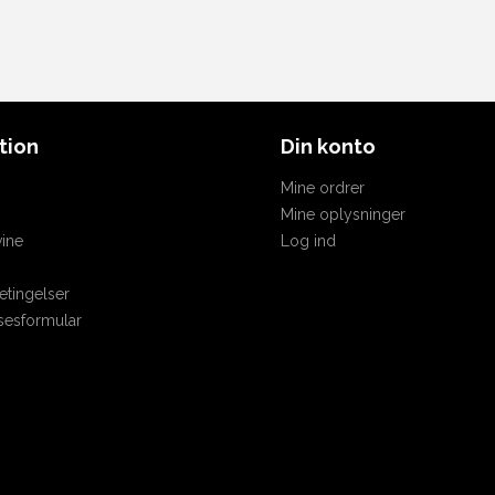
tion
Din konto
Mine ordrer
Mine oplysninger
ine
Log ind
tingelser
sesformular