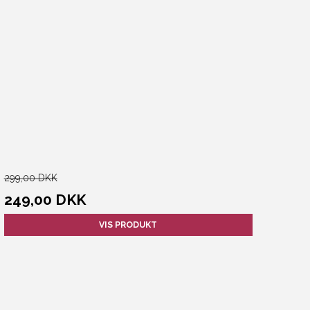
Veritas
Vinum
Vinum Extreme
VINUM XL
Vitis
Wine Tumbler
299,00 DKK
249,00 DKK
VIS PRODUKT