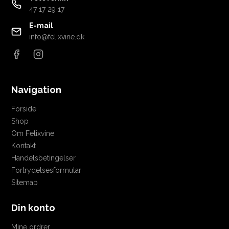
47 17 29 17
E-mail
info@felixvine.dk
Navigation
Forside
Shop
Om Felixvine
Kontakt
Handelsbetingelser
Fortrydelsesformular
Sitemap
Din konto
Mine ordrer